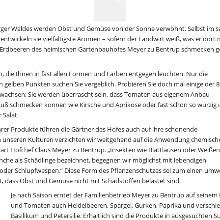
er Waldes werden Obst und Gemüse von der Sonne verwöhnt. Selbst im sa
e entwickeln sie vielfältigste Aromen – sofern der Landwirt weiß, was er dort 
 Erdbeeren des heimischen Gartenbauhofes Meyer zu Bentrup schmecken gen
  
, die Ihnen in fast allen Formen und Farben entgegen leuchten. Nur die 
n gelben Punkten suchen Sie vergeblich. Probieren Sie doch mal einige der 80
anwachsen: Sie werden überrascht sein, dass Tomaten aus eigenem Anbau 
süß schmecken können wie Kirsche und Aprikose oder fast schon so würzig 
Salat.   
rer Produkte führen die Gärtner des Hofes auch auf ihre schonende 
 unseren Kulturen verzichten wir weitgehend auf die Anwendung chemische
lärt Hofchef Claus Meyer zu Bentrup. „Insekten wie Blattläusen oder Weißen 
anche als Schädlinge bezeichnet, begegnen wir möglichst mit lebendigen 
 oder Schlupfwespen.“ Diese Form des Pflanzenschutzes sei zum einen umwel
, dass Obst und Gemüse nicht mit Schadstoffen belastet sind.  
Je nach Saison erntet der Familienbetrieb Meyer zu Bentrup auf seine
und Tomaten auch Heidelbeeren, Spargel, Gurken, Paprika und verschie
Basilikum und Petersilie. Erhältlich sind die Produkte in ausgesuchten 