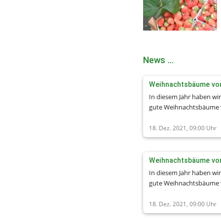
News ...
In diesem Jahr haben wir
gute Weihnachtsbäume 
Baumarten im Angebot. 
zwischen der Normannta
18. Dez. 2021, 09:00
Uhr
oder Nobilistanne, der Bl
Koloradotanne, der
Felsengebirgstanne oder
Frasertanne. Wie wünsch
In diesem Jahr haben wir
Spaß bei der Auswahl.
gute Weihnachtsbäume 
Baumarten im Angebot. 
zwischen der Normannta
18. Dez. 2021, 09:00
Uhr
oder Nobilistanne, der Bl