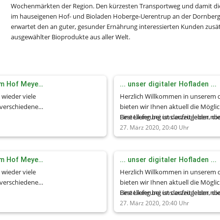
Wochenmärkten der Region. Den kürzesten Transportweg und damit die 
im hauseigenen Hof- und Bioladen Hoberge-Uerentrup an der Dornberger
erwartet den an guter, gesunder Ernährung interessierten Kunden zusätz
ausgewählter Bioprodukte aus aller Welt.
Weihnachtsbäume vom Hof Meyer zu Bentrup
... unser digitaler Hofladen ...
 wieder viele
Herzlich Willkommen in unserem digi
verschiedener
bieten wir Ihnen aktuell die Möglic
Wählen Sie
Bestellung bei uns aufzugeben, die
Eine Lieferung ist derzeit leider no
nne, der Edel-
unserem Hofladen fertig gepackt 
27. März 2020, 20:40
Uhr
aufichte, der
 der
Weihnachtsbäume vom Hof Meyer zu Bentrup
... unser digitaler Hofladen ...
en Ihnen viel
 wieder viele
Herzlich Willkommen in unserem digi
verschiedener
bieten wir Ihnen aktuell die Möglic
Wählen Sie
Bestellung bei uns aufzugeben, die
Eine Lieferung ist derzeit leider no
nne, der Edel-
unserem Hofladen fertig gepackt 
27. März 2020, 20:40
Uhr
aufichte, der